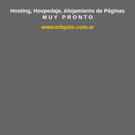
Hosting, Hospedaje, Alojamiento de Páginas
M U Y P R O N T O
www.tefquim.com.ar